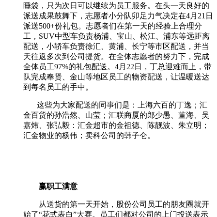
睡袋，只为次日可以继续为员工服务。在头一天良好的
派送成果鼓舞下，志愿者小分队卯足力气决定在
4
月
21
日
派送
500+
份礼包。志愿者们在第一天的经验上合理分
工，
SUV
中型车负责杨浦、宝山、松江、浦东等远距离
配送，小轿车负责徐汇、黄浦、长宁等市区配送，并当
天往返多次到公司提货。在全体志愿者的努力下，完成
全体员工
97%
的礼包配送。
4
月
22
日，丁总迎难而上，带
队完成奉贤、金山等地区员工的物资配送，让温暖送达
到每名员工的手中。
这些为大家配送的同事们是：上海六百的丁逸；汇
金百货的孙浩然、山莹；汇联商厦的郎少愚、董海、吴
嘉炜、张弘毅：汇金超市的金祖德、陈靓波、朱立明；
汇金物业的杨伟；卖科公司的韩子仑。
赢职工满意
从送货的第一天开始，股份公司员工的朋友圈就开
始了“花式表白”大赛。员工们都对公司的上门投送表示