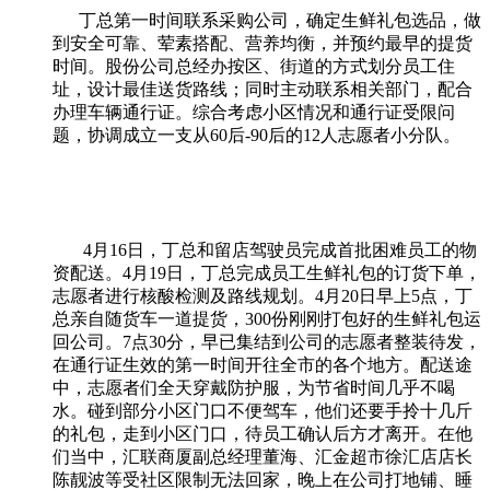
丁总第一时间联系采购公司，确定生鲜礼包选品，做
到安全可靠、荤素搭配、营养均衡，并预约最早的提货
时间。股份公司总经办按区、街道的方式划分员工住
址，设计最佳送货路线；同时主动联系相关部门，配合
办理车辆通行证。综合考虑小区情况和通行证受限问
题，协调成立一支从
60
后
-90
后的
12
人志愿者小分队。
4月
16
日，丁总和留店驾驶员完成首批困难员工的物
资配送。
4
月
19
日，丁总完成员工生鲜礼包的订货下单，
志愿者进行核酸检测及路线规划。
4
月
20
日早上
5
点，丁
总亲自随货车一道提货，
300
份刚刚打包好的生鲜礼包运
回公司。
7
点
30
分，早已集结到公司的志愿者整装待发，
在通行证生效的第一时间开往全市的各个地方。配送途
中，志愿者们全天穿戴防护服，为节省时间几乎不喝
水。碰到部分小区门口不便驾车，他们还要手拎十几斤
的礼包，走到小区门口，待员工确认后方才离开。在他
们当中，汇联商厦副总经理董海、汇金超市徐汇店店长
陈靓波等受社区限制无法回家，晚上在公司打地铺、睡