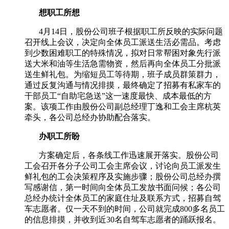
想职工所想
4月
14
日，股份公司班子根据职工所反映的实际问题
召开线上会议，决定向全体员工派送生活必需品。考虑
到少数困难职工的特殊情况，拟对日常帮困对象先行派
送大米和油等生活急需物资，然后再向全体员工分批派
送生鲜礼包。为缩短员工等待期，班子成员群策群力，
通过反复沟通与情况排摸，最终确定了招募有私家车的
干部员工“自助宅急送”这一速度最快、成本最低的方
案。该项工作由股份公司副总经理丁逸和工会主席杭英
牵头，各公司总经办协助配合落实。
办职工所盼
方案确定后，各条线工作迅速展开落实。股份公司
工会召开各分子公司工会主席会议，讨论向员工派发生
鲜礼包的工会决策程序及实施步骤；股份公司总经办撰
写感谢信，第一时间向全体员工发放书面问候；各公司
总经办统计全体员工的家庭住址及联系方式，招募自驾
车志愿者。仅一天不到的时间，公司就完成
800
多名员工
的信息排摸，并收到近
30
名自驾车志愿者的踊跃报名。