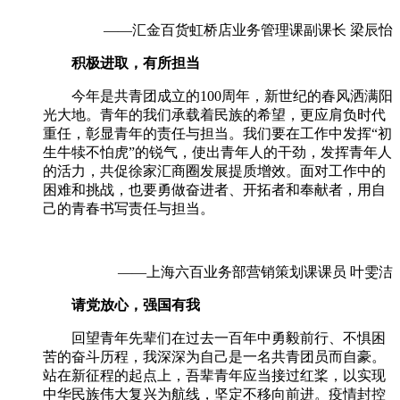
——汇金百货虹桥店业务管理课副课长 梁辰怡
积极进取，有所担当
今年是共青团成立的
100
周年，新世纪的春风洒满阳
光大地。青年的我们承载着民族的希望，更应肩负时代
重任，彰显青年的责任与担当。我们要在工作中发挥
“
初
生牛犊不怕虎
”
的锐气，使出青年人的干劲，发挥青年人
的活力，共促徐家汇商圈发展提质增效。面对工作中的
困难和挑战，也要勇做奋进者、开拓者和奉献者，用自
己的青春书写责任与担当。
——上海六百业务部营销策划课课员 叶雯洁
请党放心，强国有我
回望青年先辈们在过去一百年中勇毅前行、不惧困
苦的奋斗历程，我深深为自己是一名共青团员而自豪。
站在新征程的起点上，吾辈青年应当接过红桨，以实现
中华民族伟大复兴为航线，坚定不移向前进。疫情封控