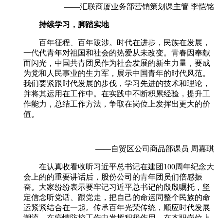
——汇联商厦业务部营销策划课主管 李恺铭
持续学习，脚踏实地
百年征程、百年跋涉。时代在进步，民族在发展，
一代代青年对祖国和社会的热爱从未改变。青春因奉献
而闪光，中国共青团员作为社会发展的新生力量，要成
为党和人民事业的生力军，展示中国青年的时代风范。
我们要紧跟时代发展的步伐，学习先进的技术和理论，
并将其运用在工作中。在实践中不断积累经验，提升工
作能力，总结工作方法，争取在岗位上发挥出更大的价
值。
——自贸区公司商品部课员 周嘉琪
在认真收看收听习近平总书记在建团
100
周年纪念大
会上的的重要讲话后，股份公司的青年团员们倍感振
奋。大家纷纷表示要牢记习近平总书记的殷殷嘱托，坚
定信念听党话、跟党走，把自己的命运同整个民族的命
运紧紧结合在一起。传承百年光荣传统，顺应时代发展
潮流，在疫情防控工作中发挥积极作用，在本职岗位上