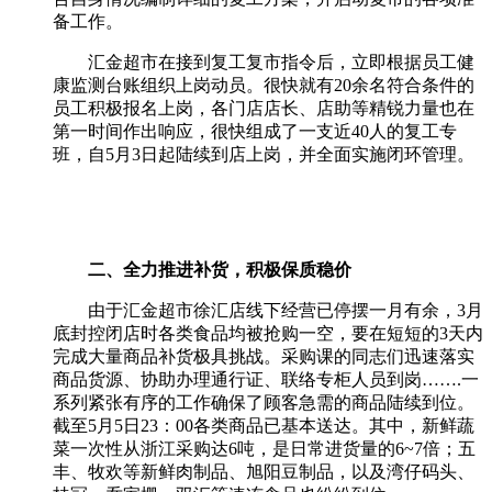
备工作。
汇金超市在接到复工复市指令后，立即根据员工健
康监测台账组织上岗动员。很快就有
20
余名符合条件的
员工积极报名上岗，各门店店长、店助等精锐力量也在
第一时间作出响应，很快组成了一支近
40
人的复工专
班，自
5
月
3
日起陆续到店上岗，并全面实施闭环管理。
二、全力推进补货，积极保质稳价
由于汇金超市徐汇店线下经营已停摆一月有余，
3
月
底封控闭店时各类食品均被抢购一空，要在短短的
3
天内
完成大量商品补货极具挑战。采购课的同志们迅速落实
商品货源、协助办理通行证、联络专柜人员到岗
…….
一
系列紧张有序的工作确保了顾客急需的商品陆续到位。
截至
5
月
5
日
23
：
00
各类商品已基本送达。其中，新鲜蔬
菜一次性从浙江采购达
6
吨，是日常进货量的
6~7
倍；五
丰、牧欢等新鲜肉制品、旭阳豆制品，以及湾仔码头、