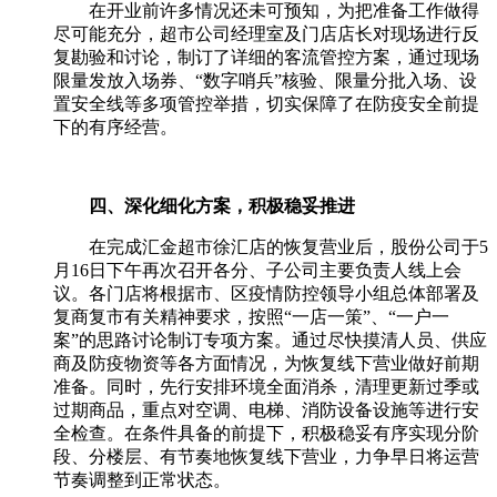
在开业前许多情况还未可预知，为把准备工作做得
尽可能充分，超市公司经理室及门店店长对现场进行反
复勘验和讨论，制订了详细的客流管控方案，通过现场
限量发放入场券、
“
数字哨兵
”
核验、限量分批入场、设
置安全线等多项管控举措，切实保障了在防疫安全前提
下的有序经营。
四、深化细化方案，积极稳妥推进
在完成汇金超市徐汇店的恢复营业后，股份公司于
5
月
16
日下午再次召开各分、子公司主要负责人线上会
议。各门店将根据市、区疫情防控领导小组总体部署及
复商复市有关精神要求，按照“一店一策”、“一户一
案”的思路讨论制订专项方案。通过尽快摸清人员、供应
商及防疫物资等各方面情况，为恢复线下营业做好前期
准备。同时，先行安排环境全面消杀，清理更新过季或
过期商品，重点对空调、电梯、消防设备设施等进行安
全检查。在条件具备的前提下，积极稳妥有序实现分阶
段、分楼层、有节奏地恢复线下营业，力争早日将运营
节奏调整到正常状态。