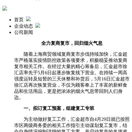
首页
企业动态
公司新闻
全力复商复市，回归烟火气息
随着上海商贸领域复商复市步伐持续加快，汇金超
市严格落实疫情防控政策各项要求，积极稳妥推动复商
复市相关工作。在经过大量的精心筹备后，汇金超市徐
汇店率先于
5
月
6
日起逐步恢复线下营业。在持续一周高
强度运转及短暂的三天休整和补货后，
5
月
16
日汇金超市
徐汇店再次恢复营业，不仅为顾客奉上了丰富的新鲜食
品和生活用品，更是把浓浓的烟火气息带回到人们身
边。
一、拟订复工预案，组建复工专班
为主动做好复工工作，汇金超市自
4
月
29
日就已按照
市区两级商务委的相关工作指引主动谋划复工复市，结
合自身情况编制详细的复工方案，并启动复市的各项准