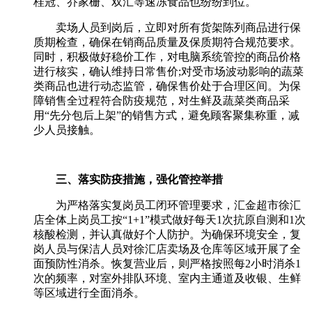
桂冠、乔家栅、双汇等速冻食品也纷纷到位。
卖场人员到岗后，立即对所有货架陈列商品进行保
质期检查，确保在销商品质量及保质期符合规范要求。
同时，积极做好稳价工作，对电脑系统管控的商品价格
进行核实，确认维持日常售价
;
对受市场波动影响的蔬菜
类商品也进行动态监管，确保售价处于合理区间。为保
障销售全过程符合防疫规范，对生鲜及蔬菜类商品采
用
“
先分包后上架
”
的销售方式，避免顾客聚集称重，减
少人员接触。
三、落实防疫措施，强化管控举措
为严格落实复岗员工闭环管理要求，汇金超市徐汇
店全体上岗员工按“
1+1
”模式做好每天
1
次抗原自测和
1
次
核酸检测，并认真做好个人防护。为确保环境安全，复
岗人员与保洁人员对徐汇店卖场及仓库等区域开展了全
面预防性消杀。恢复营业后，则严格按照每
2
小时消杀
1
次的频率，对室外排队环境、室内主通道及收银、生鲜
等区域进行全面消杀。