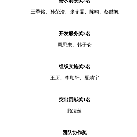
需求洞察奖
5
名
王季铭、孙荣浩、张菲霏、陈昀、蔡喆帆
开发服务奖
2
名
周思未、韩子仑
组织实施奖
3
名
王历、李颖轩、夏靖宇
突出贡献奖
1
名
顾凌蕴
团队协作奖