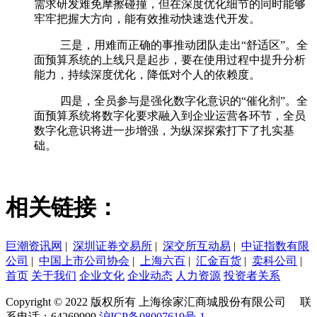
需求研发难免摩擦碰撞，但在深度优化细节的同时能够
牢牢把握大方向，能有效推动快速迭代开发。
三是，用难而正确的事推动团队走出“舒适区”。全
面预算系统的上线只是起步，要在使用过程中提升分析
能力，持续深度优化，降低对个人的依赖度。
四是，全员参与是强化数字化意识的“催化剂”。全
面预算系统将数字化要求融入到企业运营各环节，全员
数字化意识将进一步增强，为纵深探索打下了扎实基
础。
相关链接：
巨潮资讯网
|
深圳证券交易所
|
深交所互动易
|
中证指数有限
公司
|
中国上市公司协会
|
上海六百
|
汇金百货
|
卖科公司
|
首页
关于我们
企业文化
企业动态
人力资源
投资者关系
Copyright © 2022 版权所有 上海徐家汇商城股份有限公司 联
系电话：64269999
沪ICP备08007619号-1