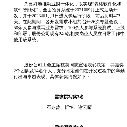
为更好地推动业财一体化，以实现“表格软件化和
软件智能化”，全面预算系统于
2021
年
9
月正式启动开
发，并于
2023
年
1
月
1
日进入试运行阶段，前后历时
473
天。在此期间，各开发需求小组共召开
26
次专题会议，
50
余人参与撰写业务需求，
100
余人参与系统测试、上线
和部署，股份公司现有
240
名相关岗位人员在日常工作中
使用该系统。
股份公司工会主席杭英同志宣读表彰决定，共嘉奖
2
个团队及
14
名个人，充分肯定他们在开发过程中的辛勤
付出与卓越表现。具体获奖情况如下：
需求撰写奖
3
名
石亦曾、忻怡、谢云晴