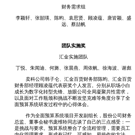
财务需求组
李颖轩、张韶瑛、陈昀、袁思贤、顾凌蕴、唐皆颖、盛
远、蔡喆帆
团队实施奖
汇金实施团队
丁悦、朱闻迪、何旖、张晨燕、周依帆、徐海波、谢彪
卖科公司韩子仑、汇金百货财务部陈昀、汇金百货
财务部经理顾凌蕴代表获奖个人发言。分别从职场小白
成长为数字化转型先锋、放眼公司全局凝聚共性需求，
以及面对工作瓶颈和挑战不断攻坚克难等角度分享了全
面预算系统研发过程中的心得体会。
作为全面预算系统项目开发副组长，股份公司财务
总监、董事会秘书庞维聆同志谈了自己的三点感受：一
是挑战与要求。预算系统整合了全流程管理，需要员工
内化管理要求，形成有记忆、可感知、易操作的方法，